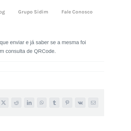
og
Grupo Sidim
Fale Conosco
que enviar e já saber se a mesma foi
om consulta de QRCode.
book
X
Reddit
LinkedIn
WhatsApp
Tumblr
Pinterest
Vk
E-
mail