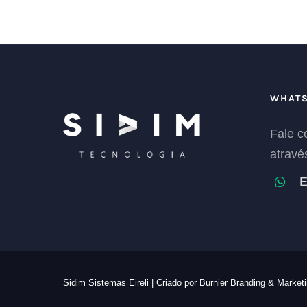
WHAT
Fale 
atravé
E
Sidim Sistemas Eireli | Criado por
Burnier Branding & Market