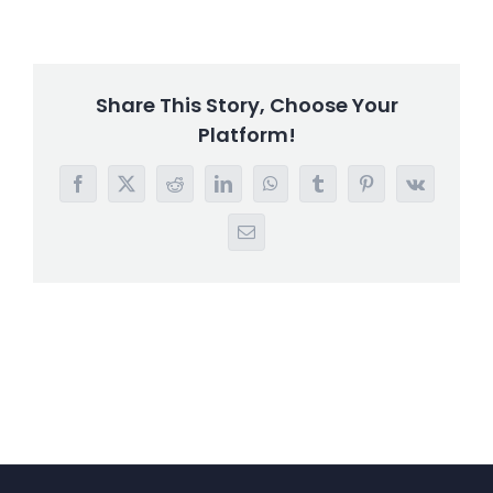
Share This Story, Choose Your
Platform!
Facebook
X
Reddit
LinkedIn
WhatsApp
Tumblr
Pinterest
Vk
E-
mail