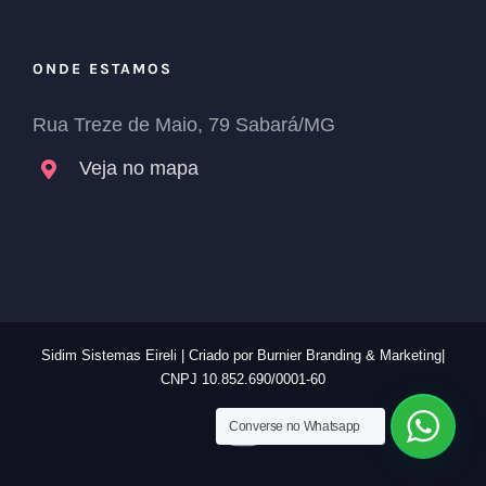
ONDE ESTAMOS
Rua Treze de Maio, 79 Sabará/MG
Veja no mapa
Sidim Sistemas Eireli | Criado por
Burnier Branding & Marketing|
CNPJ 10.852.690/0001-60
Instagram
Converse no Whatsapp